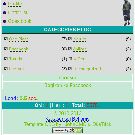
Profile
Daftar Isi
Goestbook
CATEGORIES BLOG
☑
One Piece
(7)
☑
Naruto
(9)
☑
Facebook
(0)
☑
Aplikasi
(2)
☑
Tutorial
(1)
☑
XtGem
(0)
☑
Internet
(2)
☑
Uncategorized
(2)
sponsor
Bagikan ke Facebook
0.5
Load :
sec
..
ON :
1
|
Hari :
1
|
Total :
55751
© 2010-2013
Kakasensei Bellamy
Template CSS by :
JohnCMC
&
OkaTrick