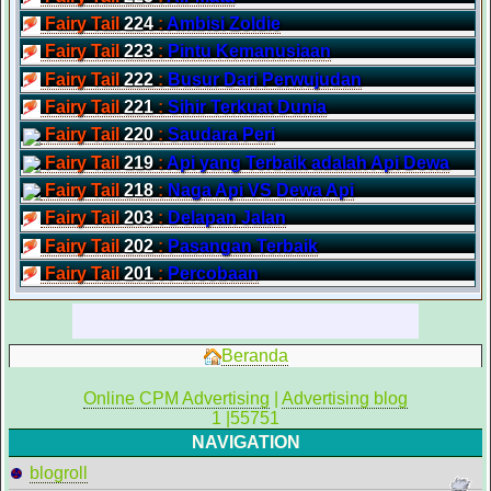
Fairy Tail
224
:
Ambisi Zoldie
Fairy Tail
223
:
Pintu Kemanusiaan
Fairy Tail
222
:
Busur Dari Perwujudan
Fairy Tail
221
:
Sihir Terkuat Dunia
Fairy Tail
220
:
Saudara Peri
Fairy Tail
219
:
Api yang Terbaik adalah Api Dewa
Fairy Tail
218
:
Naga Api VS Dewa Api
Fairy Tail
203
:
Delapan Jalan
Fairy Tail
202
:
Pasangan Terbaik
Fairy Tail
201
:
Percobaan
Beranda
Online CPM Advertising
|
Advertising blog
1 |55751
NAVIGATION
blogroll