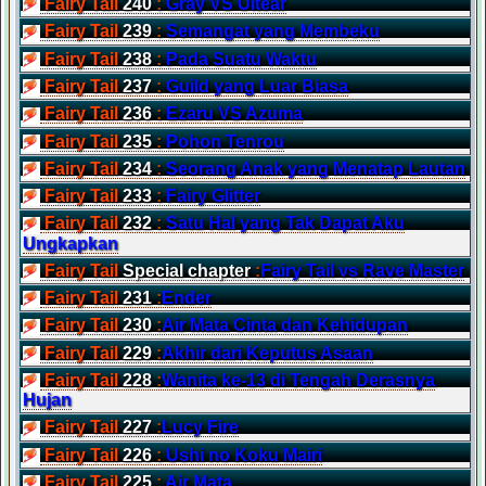
Fairy Tail
240
:
Gray VS Ultear
Fairy Tail
239
:
Semangat yang Membeku
Fairy Tail
238
:
Pada Suatu Waktu
Fairy Tail
237
:
Guild yang Luar Biasa
Fairy Tail
236
:
Ezaru VS Azuma
Fairy Tail
235
:
Pohon Tenrou
Fairy Tail
234
:
Seorang Anak yang Menatap Lautan
Fairy Tail
233
:
Fairy Glitter
Fairy Tail
232
:
Satu Hal yang Tak Dapat Aku
Ungkapkan
Fairy Tail
Special chapter
:
Fairy Tail vs Rave Master
Fairy Tail
231
:
Ender
Fairy Tail
230
:
Air Mata Cinta dan Kehidupan
Fairy Tail
229
:
Akhir dari Keputus Asaan
Fairy Tail
228
:
Wanita ke-13 di Tengah Derasnya
Hujan
Fairy Tail
227
:
Lucy Fire
Fairy Tail
226
:
Ushi no Koku Mairi
Fairy Tail
225
:
Air Mata